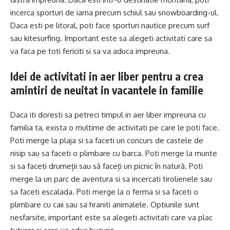
incerca sporturi de iarna precum schiul sau snowboarding-ul.
Daca esti pe litoral, poti face sporturi nautice precum surf
sau kitesurfing. Important este sa alegeti activitati care sa
va faca pe toti fericiti si sa va aduca impreuna.
Idei de activitati in aer liber pentru a crea
amintiri de neuitat in vacantele in familie
Daca iti doresti sa petreci timpul in aer liber impreuna cu
familia ta, exista o multime de activitati pe care le poti face.
Poti merge la plaja si sa faceti un concurs de castele de
nisip sau sa faceti o plimbare cu barca. Poti merge la munte
si sa faceti drumeții sau să faceți un picnic în natură. Poti
merge la un parc de aventura si sa incercati tirolienele sau
sa faceti escalada. Poti merge la o ferma si sa faceti o
plimbare cu caii sau sa hraniti animalele. Optiunile sunt
nesfarsite, important este sa alegeti activitati care va plac