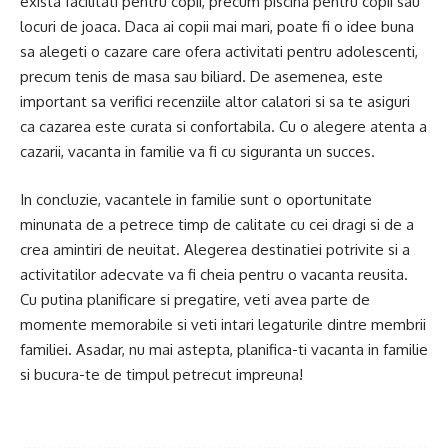
exista facilitati pentru copii, precum piscina pentru copii sau
locuri de joaca. Daca ai copii mai mari, poate fi o idee buna
sa alegeti o cazare care ofera activitati pentru adolescenti,
precum tenis de masa sau biliard. De asemenea, este
important sa verifici recenziile altor calatori si sa te asiguri
ca cazarea este curata si confortabila. Cu o alegere atenta a
cazarii, vacanta in familie va fi cu siguranta un succes.
In concluzie, vacantele in familie sunt o oportunitate
minunata de a petrece timp de calitate cu cei dragi si de a
crea amintiri de neuitat. Alegerea destinatiei potrivite si a
activitatilor adecvate va fi cheia pentru o vacanta reusita.
Cu putina planificare si pregatire, veti avea parte de
momente memorabile si veti intari legaturile dintre membrii
familiei. Asadar, nu mai astepta, planifica-ti vacanta in familie
si bucura-te de timpul petrecut impreuna!