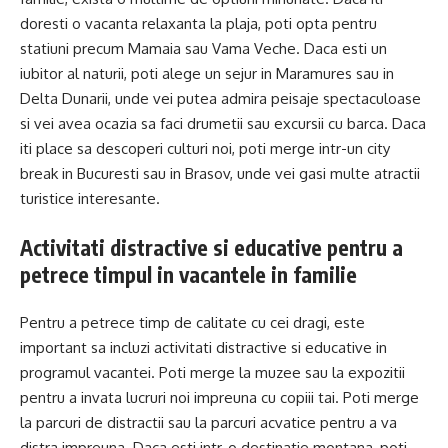
doresti o vacanta relaxanta la plaja, poti opta pentru
statiuni precum Mamaia sau Vama Veche. Daca esti un
iubitor al naturii, poti alege un sejur in Maramures sau in
Delta Dunarii, unde vei putea admira peisaje spectaculoase
si vei avea ocazia sa faci drumetii sau excursii cu barca. Daca
iti place sa descoperi culturi noi, poti merge intr-un city
break in
Bucuresti
sau in Brasov, unde vei gasi multe atractii
turistice interesante.
Activitati distractive si educative pentru a
petrece timpul in vacantele in familie
Pentru a petrece timp de calitate cu cei dragi, este
important sa incluzi activitati distractive si educative in
programul vacantei. Poti merge la muzee sau la expozitii
pentru a invata lucruri noi impreuna cu copiii tai. Poti merge
la parcuri de distractii sau la parcuri acvatice pentru a va
distra impreuna. Daca esti intr-o destinatie montana, poti