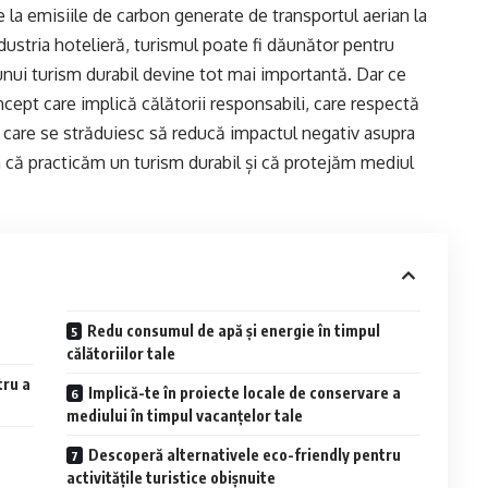
 la emisiile de carbon generate de transportul aerian la
ndustria hotelieră, turismul poate fi dăunător pentru
unui turism durabil devine tot mai importantă. Dar ce
cept care implică călătorii responsabili, care respectă
i care se străduiesc să reducă impactul negativ asupra
că practicăm un turism durabil și că protejăm mediul
Redu consumul de apă și energie în timpul
călătoriilor tale
tru a
Implică-te în proiecte locale de conservare a
mediului în timpul vacanțelor tale
Descoperă alternativele eco-friendly pentru
activitățile turistice obișnuite