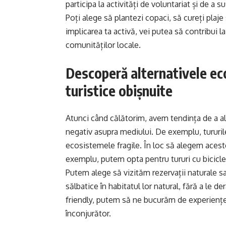
participa la activități de voluntariat și de a s
Poți alege să plantezi copaci, să cureți plaje
implicarea ta activă, vei putea să contribui l
comunităților locale.
Descoperă alternativele eco
turistice obișnuite
Atunci când călătorim, avem tendința de a ale
negativ asupra mediului. De exemplu, tururil
ecosistemele fragile. În loc să alegem aceste
exemplu, putem opta pentru tururi cu bicicle
Putem alege să vizităm rezervații naturale 
sălbatice în habitatul lor natural, fără a le d
friendly, putem să ne bucurăm de experiențe
înconjurător.