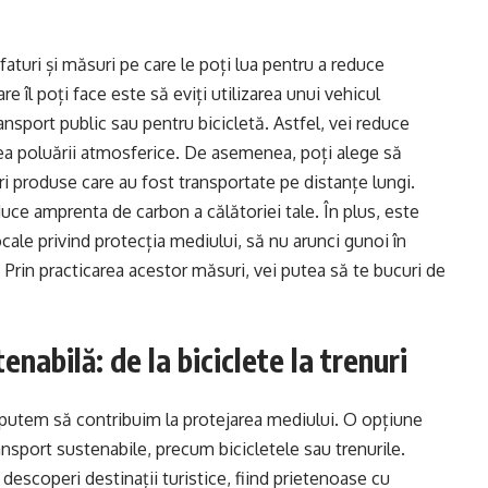
faturi și măsuri pe care le poți lua pentru a reduce
e îl poți face este să eviți utilizarea unui vehicul
ansport public sau pentru bicicletă. Astfel, vei reduce
erea poluării atmosferice. De asemenea, poți alege să
i produse care au fost transportate pe distanțe lungi.
duce amprenta de carbon a călătoriei tale. În plus, este
locale privind protecția mediului, să nu arunci gunoi în
. Prin practicarea acestor măsuri, vei putea să te bucuri de
enabilă: de la biciclete la trenuri
 putem să contribuim la protejarea mediului. O opțiune
sport sustenabile, precum bicicletele sau trenurile.
descoperi destinații turistice, fiind prietenoase cu