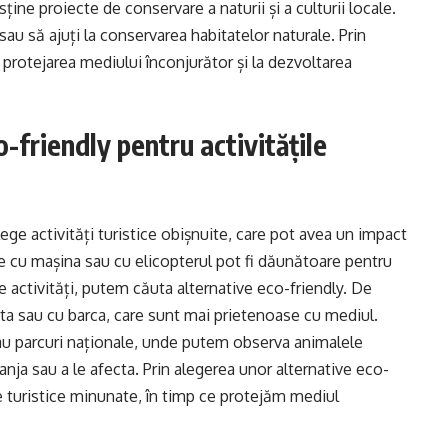
usține proiecte de conservare a naturii și a culturii locale.
 sau să ajuți la conservarea habitatelor naturale. Prin
a protejarea mediului înconjurător și la dezvoltarea
-friendly pentru activitățile
ge activități turistice obișnuite, care pot avea un impact
e cu mașina sau cu elicopterul pot fi dăunătoare pentru
 activități, putem căuta alternative eco-friendly. De
ta sau cu barca, care sunt mai prietenoase cu mediul.
sau parcuri naționale, unde putem observa animalele
eranja sau a le afecta. Prin alegerea unor alternative eco-
 turistice minunate, în timp ce protejăm mediul