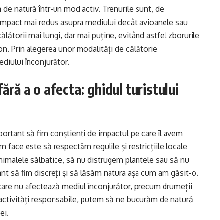
a de natură într-un mod activ. Trenurile sunt, de
mpact mai redus asupra mediului decât avioanele sau
ătorii mai lungi, dar mai puține, evitând astfel zborurile
on. Prin alegerea unor modalități de călătorie
diului înconjurător.
ără a o afecta: ghidul turistului
ortant să fim conștienți de impactul pe care îl avem
m face este să respectăm regulile și restricțiile locale
nimalele sălbatice, să nu distrugem plantele sau să nu
t să fim discreți și să lăsăm natura așa cum am găsit-o.
are nu afectează mediul înconjurător, precum drumeții
 activități responsabile, putem să ne bucurăm de natură
ei.