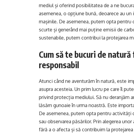
mediul și oferind posibilitatea de a ne bucur
asemenea, o opțiune bună, deoarece au un i
mașinile. De asemenea, putem opta pentru căl
scurte și generând mai puține emisii de carb
sustenabile, putem contribui la protejarea me
Cum să te bucuri de natură f
responsabil
Atunci când ne aventurăm în natură, este imp
asupra acesteia. Un prim lucru pe care îl pute
privind protecția mediului. Să nu deranjăm a
lăsăm gunoaie în urma noastră. Este importan
De asemenea, putem opta pentru activități c
sau observarea păsărilor. Prin alegerea unor
fără a o afecta și să contribuim la protejarea 