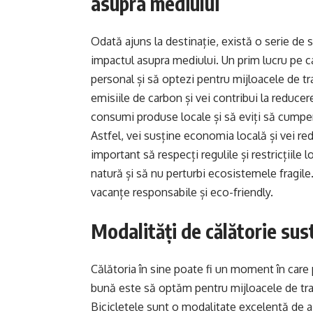
asupra mediului
Odată ajuns la destinație, există o serie de s
impactul asupra mediului. Un prim lucru pe car
personal și să optezi pentru mijloacele de tr
emisiile de carbon și vei contribui la reduc
consumi produse locale și să eviți să cumper
Astfel, vei susține economia locală și vei re
important să respecți regulile și restricțiile 
natură și să nu perturbi ecosistemele fragile
vacanțe responsabile și eco-friendly.
Modalități de călătorie sust
Călătoria în sine poate fi un moment în care
bună este să optăm pentru mijloacele de tran
Bicicletele sunt o modalitate excelentă de a 