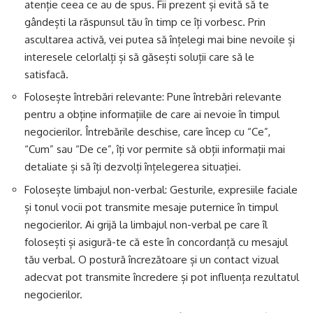
atenție ceea ce au de spus. Fii prezent și evită să te
gândești la răspunsul tău în timp ce îți vorbesc. Prin
ascultarea activă, vei putea să înțelegi mai bine nevoile și
interesele celorlalți și să găsești soluții care să le
satisfacă.
Folosește întrebări relevante: Pune întrebări relevante
pentru a obține informațiile de care ai nevoie în timpul
negocierilor. Întrebările deschise, care încep cu “Ce”,
“Cum” sau “De ce”, îți vor permite să obții informații mai
detaliate și să îți dezvolți înțelegerea situației.
Folosește limbajul non-verbal: Gesturile, expresiile faciale
și tonul vocii pot transmite mesaje puternice în timpul
negocierilor. Ai grijă la limbajul non-verbal pe care îl
folosești și asigură-te că este în concordanță cu mesajul
tău verbal. O postură încrezătoare și un contact vizual
adecvat pot transmite încredere și pot influența rezultatul
negocierilor.