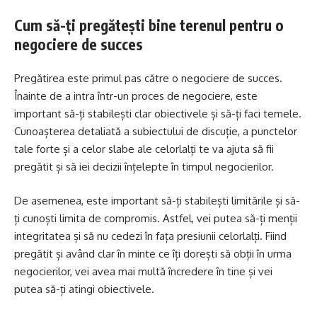
Cum să-ți pregătești bine terenul pentru o
negociere de succes
Pregătirea este primul pas către o negociere de succes.
Înainte de a intra într-un proces de negociere, este
important să-ți stabilești clar obiectivele și să-ți faci temele.
Cunoașterea detaliată a subiectului de discuție, a punctelor
tale forte și a celor slabe ale celorlalți te va ajuta să fii
pregătit și să iei decizii înțelepte în timpul negocierilor.
De asemenea, este important să-ți stabilești limitările și să-
ți cunoști limita de compromis. Astfel, vei putea să-ți menții
integritatea și să nu cedezi în fața presiunii celorlalți. Fiind
pregătit și având clar în minte ce îți dorești să obții în urma
negocierilor, vei avea mai multă încredere în tine și vei
putea să-ți atingi obiectivele.