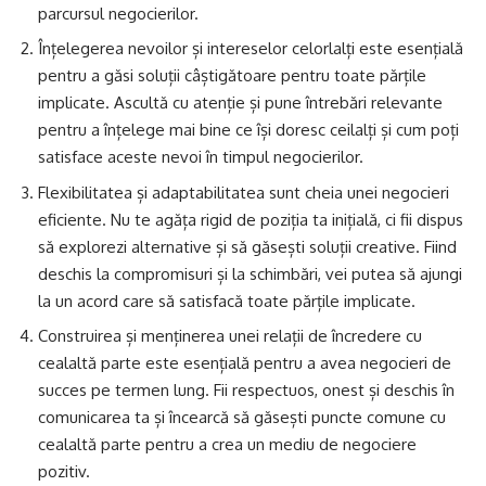
parcursul negocierilor.
Înțelegerea nevoilor și intereselor celorlalți este esențială
pentru a găsi soluții câștigătoare pentru toate părțile
implicate. Ascultă cu atenție și pune întrebări relevante
pentru a înțelege mai bine ce își doresc ceilalți și cum poți
satisface aceste nevoi în timpul negocierilor.
Flexibilitatea și adaptabilitatea sunt cheia unei negocieri
eficiente. Nu te agăța rigid de poziția ta inițială, ci fii dispus
să explorezi alternative și să găsești soluții creative. Fiind
deschis la compromisuri și la schimbări, vei putea să ajungi
la un acord care să satisfacă toate părțile implicate.
Construirea și menținerea unei relații de încredere cu
cealaltă parte este esențială pentru a avea negocieri de
succes pe termen lung. Fii respectuos, onest și deschis în
comunicarea ta și încearcă să găsești puncte comune cu
cealaltă parte pentru a crea un mediu de negociere
pozitiv.