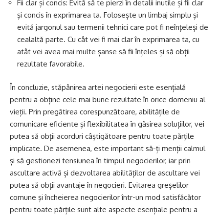
Fii clar și concis: Evită să te pierzi în detalii inutile și fii clar
și concis în exprimarea ta. Folosește un limbaj simplu și
evită jargonul sau termenii tehnici care pot fi neînțeleși de
cealaltă parte. Cu cât vei fi mai clar în exprimarea ta, cu
atât vei avea mai multe șanse să fii înțeles și să obții
rezultate favorabile.
În concluzie, stăpânirea artei negocierii este esențială
pentru a obține cele mai bune rezultate în orice domeniu al
vieții. Prin pregătirea corespunzătoare, abilitățile de
comunicare eficiente și flexibilitatea în găsirea soluțiilor, vei
putea să obții acorduri câștigătoare pentru toate părțile
implicate. De asemenea, este important să-ți menții calmul
și să gestionezi tensiunea în timpul negocierilor, iar prin
ascultare activă și dezvoltarea abilităților de ascultare vei
putea să obții avantaje în negocieri. Evitarea greșelilor
comune și încheierea negocierilor într-un mod satisfăcător
pentru toate părțile sunt alte aspecte esențiale pentru a