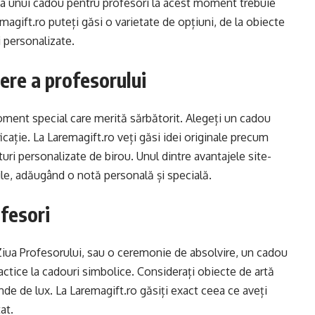
ea unui cadou pentru profesori la acest moment trebuie
magift.ro puteți găsi o varietate de opțiuni, de la obiecte
i personalizate.
ere a profesorului
oment special care merită sărbătorit. Alegeți un cadou
icație. La Laremagift.ro veți găsi idei originale precum
uri personalizate de birou. Unul dintre avantajele site-
ile, adăugând o notă personală și specială.
ofesori
 Ziua Profesorului, sau o ceremonie de absolvire, un cadou
actice la cadouri simbolice. Considerați obiecte de artă
de de lux. La Laremagift.ro găsiți exact ceea ce aveți
at.