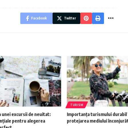
Facebook
Twitter
TURISM
a unei excursii de neuitat:
Importanța turismului durabil 
nțiale pentru alegerea
protejarea mediului înconjură
erfect