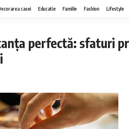
Decorarea casei
Educatie
Familie
Fashion
Lifestyle
canța perfectă: sfaturi p
i