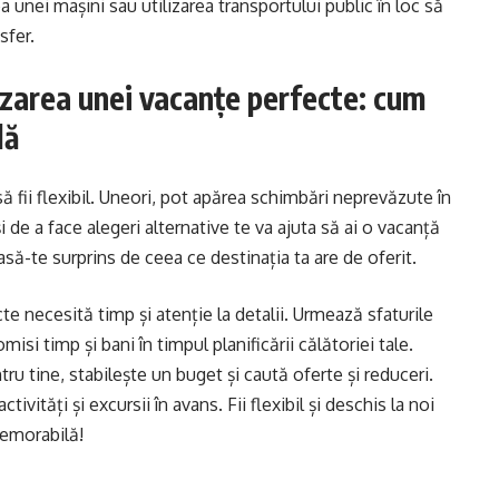
ea unei mașini sau utilizarea transportului public în loc să
sfer.
zarea unei vacanțe perfecte: cum
lă
 să fii flexibil. Uneori, pot apărea schimbări neprevăzute în
și de a face alegeri alternative te va ajuta să ai o vacanță
lasă-te surprins de ceea ce destinația ta are de oferit.
te necesită timp și atenție la detalii. Urmează sfaturile
isi timp și bani în timpul planificării călătoriei tale.
tru tine, stabilește un buget și caută oferte și reduceri.
ivități și excursii în avans. Fii flexibil și deschis la noi
memorabilă!